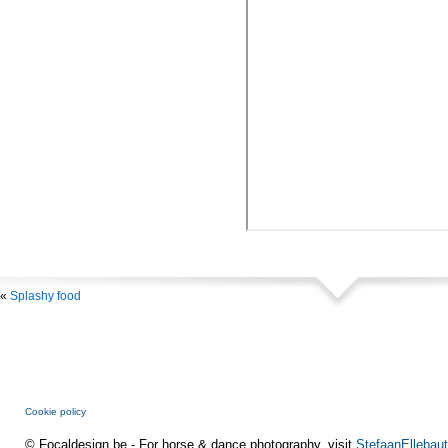
«
Splashy food
Cookie policy
© Focaldesign.be - For horse & dance photography, visit
StefaanEllebaut