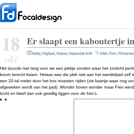
18
Er slaapt een kaboutertje i
okt
Baby
,
Digitaal
,
Natuur
,
Natuurlijk licht
Elke
,
Fien
,
Prinsenp
Het duurde niet lang voor we een plekje vonden waar het zonlicht perf
boom terecht kwam. Helaas was die plek niet aan het wandelpad zelf
een 20-tal meter door het bos moesten rijden (zie kaartje waar nog vo
afgeweken wordt van het pad). Wonder boven wonder maar Fien werd n
tocht en bleef dan ook gewillig liggen voor de foto’s.