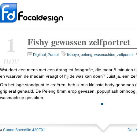
1
Fishy gewassen zelfportret
nov
Digitaal
,
Portret
fisheye
,
peleng
,
wasmachine
,
zelfportret
Wat doet een mens met een drang tot fotografie, die maar 5 minuten tijd 
en waarvan de madam vraagt of hij de was kan doen? Juist ja, een ze
Om het lage standpunt te creëren, heb ik m’n kleinste body genomen
grip eraf gehaald. De Peleng 8mm erop gevezen, popupflash omhoog, 
wasmachine gestoken.
«
Canon Speedlite 430EXII
De LX