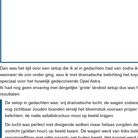
Dan was het tijd voor een setup die ik al in gedachten had van zodra ik 
wanneer de zon onder ging, wou ik met dramatische belichting het kop
speciaal voor het huwelijk gedecoreerde Opel Astra.
Ik had nog geen ervaring met dergelijke ‘grote’ strobist setup dus wa
resultaten.
De setup in gedachten was: vrij dramatische lucht; de wagen zodani
nog zichtbaar zouden branden terwijl het bloemstuk vooraan proper u
belichten; de natte asfaltstructuur mooi op beeld krijgen.
De lucht was perfect met dreigende wolken maar helaas zorgden de
zonlicht (golden hour) op beeld kwam. De wagen werd van links bel
reportageflitser met witte paraplu net buiten beeld. Het koppel werd