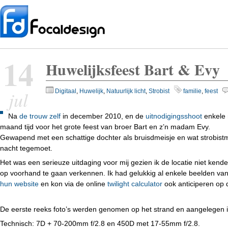
14
Huwelijksfeest Bart & Evy
jul
Digitaal
,
Huwelijk
,
Natuurlijk licht
,
Strobist
familie
,
feest
Na
de trouw zelf
in december 2010, en de
uitnodigingsshoot
enkele 
maand tijd voor het grote feest van broer Bart en z’n madam Evy.
Gewapend met een schattige dochter als bruisdmeisje en wat strobist
nacht tegemoet.
Het was een serieuze uitdaging voor mij gezien ik de locatie niet kende
op voorhand te gaan verkennen. Ik had gelukkig al enkele beelden va
hun website
en kon via de online
twilight calculator
ook anticiperen op 
De eerste reeks foto’s werden genomen op het strand en aangelegen 
Technisch: 7D + 70-200mm f/2.8 en 450D met 17-55mm f/2.8.