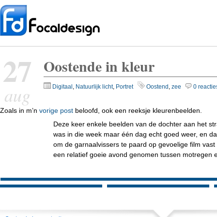
27
Oostende in kleur
aug
Digitaal
,
Natuurlijk licht
,
Portret
Oostend
,
zee
0 reactie
Zoals in m’n
vorige post
beloofd, ook een reeksje kleurenbeelden.
Deze keer enkele beelden van de dochter aan het st
was in die week maar één dag echt goed weer, en da
om de garnaalvissers te paard op gevoelige film vast 
een relatief goeie avond genomen tussen motregen en