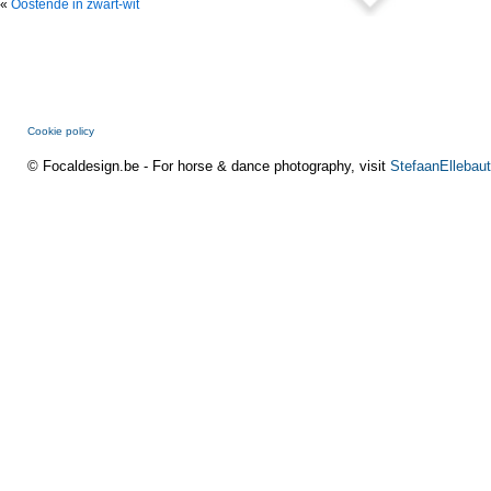
«
Oostende in zwart-wit
Cookie policy
© Focaldesign.be - For horse & dance photography, visit
StefaanEllebaut