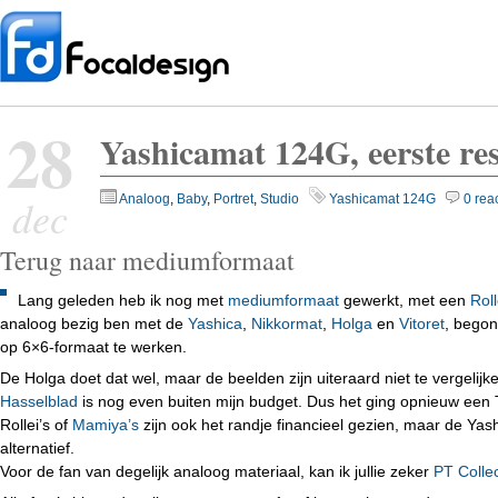
28
Yashicamat 124G, eerste re
dec
Analoog
,
Baby
,
Portret
,
Studio
Yashicamat 124G
0 rea
Terug naar mediumformaat
Lang geleden heb ik nog met
mediumformaat
gewerkt, met een
Roll
analoog bezig ben met de
Yashica
,
Nikkormat
,
Holga
en
Vitoret
, begon
op 6×6-formaat te werken.
De Holga doet dat wel, maar de beelden zijn uiteraard niet te vergelijk
Hasselblad
is nog even buiten mijn budget. Dus het ging opnieuw een 
Rollei’s of
Mamiya’s
zijn ook het randje financieel gezien, maar de Y
alternatief.
Voor de fan van degelijk analoog materiaal, kan ik jullie zeker
PT Collec