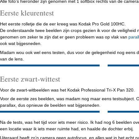
Alle foto’s hieronder zijn genomen met 1 softbox rechts van de camera
Eerste kleurentest
Het eerste rolletje die de eer kreeg was Kodak Pro Gold 100HC.
De onderstaande twee beelden zijn crops gezien ik voor de veiligheid 
genomen om zeker te zijn dat er geen probleem was op vlak van
paral
ook wat bijgesneden.
Madam wou ook wel eens testen, dus voor de gelegenheid nog eens de
van de lens.
Eerste zwart-wittest
Voor de zwart-witbeelden was het Kodak Professional Tri-X Pan 320.
Voor de eerste zes beelden, was madam nog maar eens testsubject. O
parallax, dus opnieuw de beelden wat bijgesneden.
Na de tests, was het tijd voor iets meer risico. Ik had nog 6 beelden o
een locatie waar ik iets meer ruimte had, en haalde de dochter erbij.
Uiteraard heeft zo’n camera geen autofocus, en alles wat in het echt na