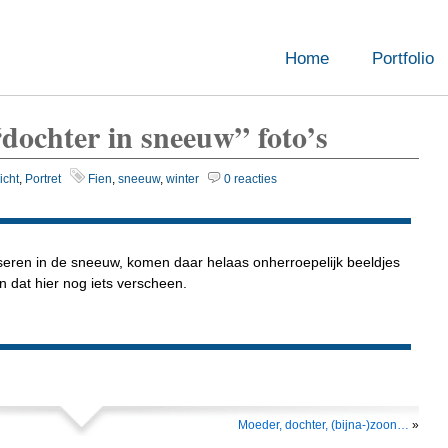
Home
Portfolio
“dochter in sneeuw” foto’s
icht
,
Portret
Fien
,
sneeuw
,
winter
0 reacties
useren in de sneeuw, komen daar helaas onherroepelijk beeldjes
n dat hier nog iets verscheen.
Moeder, dochter, (bijna-)zoon…
»