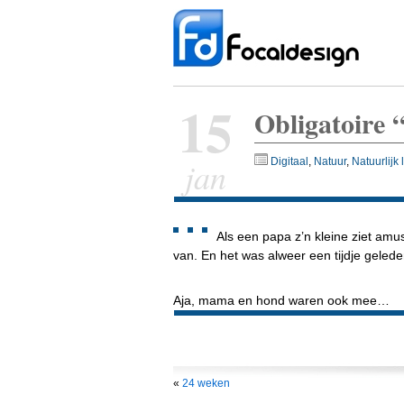
15
Obligatoire 
jan
Digitaal
,
Natuur
,
Natuurlijk l
Als een papa z’n kleine ziet am
van. En het was alweer een tijdje gelede
Aja, mama en hond waren ook mee…
«
24 weken