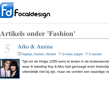
Artikels onder 'Fashion'
5
Aiko & Amina
Digitaal
,
Fashion
,
Strobist
D-Hotel
,
koppel
0 reacties
okt
Tijd om de Holga 120N eens te testen in de buitenwereld
waar ik tweeling Kay & Aiko had gevraagd even testsubje
uiteindelijk niet bij zijn, maar we vonden een waardige v