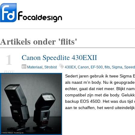
Artikels onder 'flits'
1
Canon Speedlite 430EXII
Materiaal
,
Strobist
430EX
,
Canon
,
EF-500
,
flits
,
Sigma
,
Speedl
nov
Sedert jaren gebruik ik twee Sigma 
als naast m’n body. Nu ik geupgra
echter, gaat dat niet meer. Blijkt name
compatibel zijn met die body. Geluk
backup EOS 450D. Het was dus tijd 
aan te schaffen, het werd uiteindeli