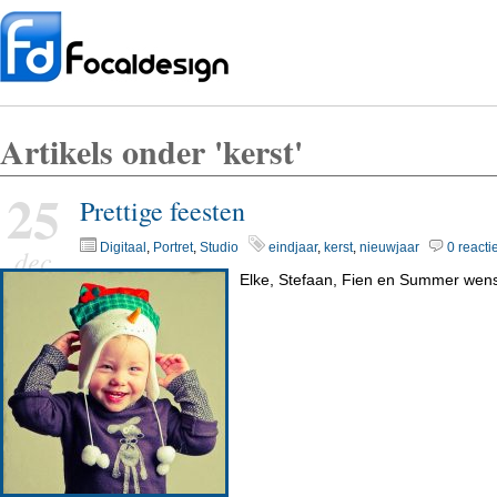
Artikels onder 'kerst'
25
Prettige feesten
Digitaal
,
Portret
,
Studio
eindjaar
,
kerst
,
nieuwjaar
0 reacti
dec
Elke, Stefaan, Fien en Summer wens