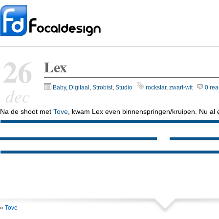
26
Lex
dec
Baby
,
Digitaal
,
Strobist
,
Studio
rockstar
,
zwart-wit
0 rea
Na de shoot met
Tove
, kwam Lex even binnenspringen/kruipen. Nu al 
«
Tove