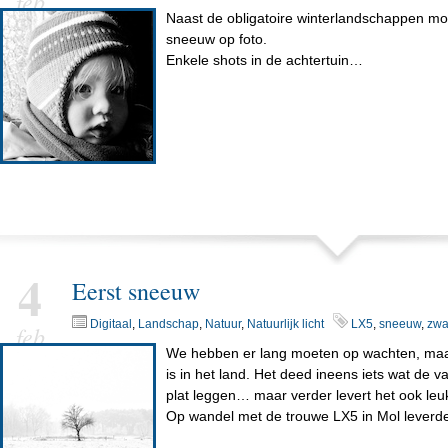
feb
Naast de obligatoire winterlandschappen moe
sneeuw op foto.
Enkele shots in de achtertuin…
4
Eerst sneeuw
Digitaal
,
Landschap
,
Natuur
,
Natuurlijk licht
LX5
,
sneeuw
,
zwa
feb
We hebben er lang moeten op wachten, maar 
is in het land. Het deed ineens iets wat de 
plat leggen… maar verder levert het ook leu
Op wandel met de trouwe LX5 in Mol leverde