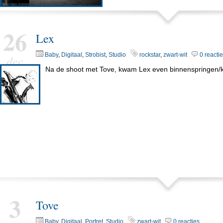
26
Lex
Baby
,
Digitaal
,
Strobist
,
Studio
rockstar
,
zwart-wit
0 reacti
dec
Na de shoot met Tove, kwam Lex even binnenspringen/kr
3
Tove
Baby
,
Digitaal
,
Portret
,
Studio
zwart-wit
0 reacties