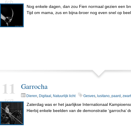
feb
Nog enkele dagen, dan zou Fien normaal gezien een bro
Tijd om mama, zus en bijna-broer nog even snel op bee
11
Garrocha
Dieren
,
Digitaal
,
Natuurlijk licht
Gesves
,
lusitano
,
paard
,
zwart
sep
Zaterdag was er het jaarlijkse Internationaal Kampioen
Hierbij enkele beelden van de demonstratie ‘garrocha’ do