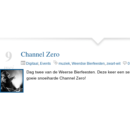
9
Channel Zero
Digitaal
,
Events
muziek
,
Weerdse Bierfeesten
,
zwart-wit
0
mei
Dag twee van de Weerse Bierfeesten. Deze keer een se
goeie snoeiharde Channel Zero!