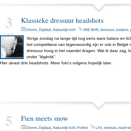
3
Klassieke dressuur headshots
Dieren
,
Digitaal
,
Natuurlijk licht
ABE-BAR
,
dressuur
,
lusitano
,
mrt
Vorige zondag na lange tijd nog eens ware balans en licht
het competitieve van tegenwoordig zijn er ook in België
dressuur hoog in het vaandel dragen. Wat ik daar zag, k
onder “légèrité”.
Hier alvast drie headshots. Meer foto’s volgens hopelijk later.
5
Fien meets snow
Dieren
,
Digitaal
,
Natuurlijk licht
,
Portret
LX5
,
sneeuw
,
zwart-wi