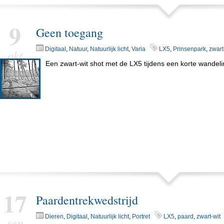
9
Geen toegang
Digitaal
,
Natuur
,
Natuurlijk licht
,
Varia
LX5
,
Prinsenpark
,
zwart
okt
Een zwart-wit shot met de LX5 tijdens een korte wandeli
17
Paardentrekwedstrijd
Dieren
,
Digitaal
,
Natuurlijk licht
,
Portret
LX5
,
paard
,
zwart-wit
sep