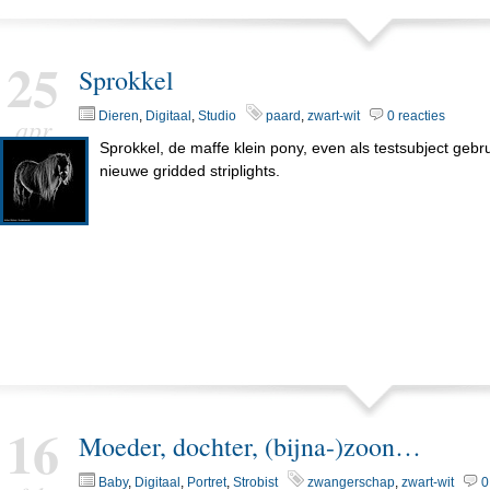
25
Sprokkel
Dieren
,
Digitaal
,
Studio
paard
,
zwart-wit
0 reacties
apr
Sprokkel, de maffe klein pony, even als testsubject gebru
nieuwe gridded striplights.
16
Moeder, dochter, (bijna-)zoon…
Baby
,
Digitaal
,
Portret
,
Strobist
zwangerschap
,
zwart-wit
0