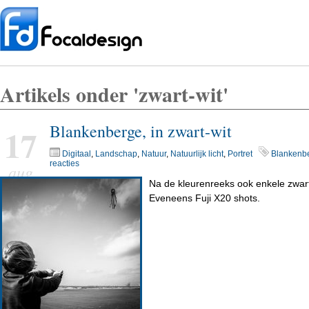
Artikels onder 'zwart-wit'
Blankenberge, in zwart-wit
17
Digitaal
,
Landschap
,
Natuur
,
Natuurlijk licht
,
Portret
Blankenb
reacties
aug
Na de kleurenreeks ook enkele zwart
Eveneens Fuji X20 shots.