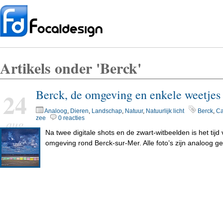
Artikels onder 'Berck'
Berck, de omgeving en enkele weetjes
24
Analoog
,
Dieren
,
Landschap
,
Natuur
,
Natuurlijk licht
Berck
,
Ca
zee
0 reacties
aug
Na twee digitale shots en de zwart-witbeelden is het tij
omgeving rond Berck-sur-Mer. Alle foto’s zijn analoog g