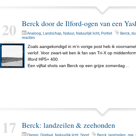
Berck door de Ilford-ogen van een Ya
20
Analoog
,
Landschap
,
Natuur
,
Natuurlijk licht
,
Portret
Berck
,
du
reacties
aug
Zoals aangekondigd in m’n vorige post heb ik voornamel
verlof. Voor zwart-wit ben ik fan van Tri-X op middenfo
Ilford HP5+ 400.
Een vijftal shots van Berck op een grijze zomerdag…
17
Berck: landzeilen & zeehonden
Dieren
,
Digitaal
,
Natuurlijk licht
,
Sport
Berck
,
landzeilen
,
zee
,