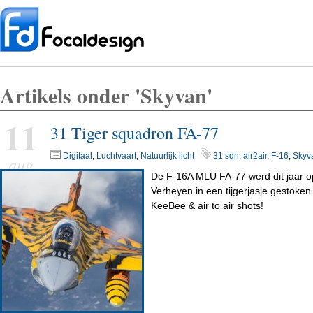
Artikels onder 'Skyvan'
11
31 Tiger squadron FA-77
Digitaal
,
Luchtvaart
,
Natuurlijk licht
31 sqn
,
air2air
,
F-16
,
Skyv
aug
De F-16A MLU FA-77 werd dit jaar o
Verheyen in een tijgerjasje gestoken
KeeBee & air to air shots!