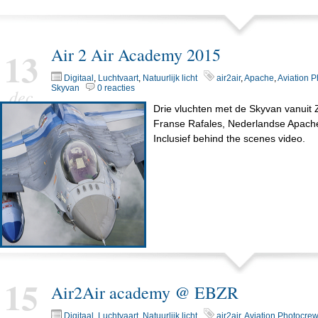
Air 2 Air Academy 2015
13
Digitaal
,
Luchtvaart
,
Natuurlijk licht
air2air
,
Apache
,
Aviation 
Skyvan
0 reacties
dec
Drie vluchten met de Skyvan vanuit 
Franse Rafales, Nederlandse Apache
Inclusief behind the scenes video.
15
Air2Air academy @ EBZR
Digitaal
,
Luchtvaart
,
Natuurlijk licht
air2air
,
Aviation Photocrew