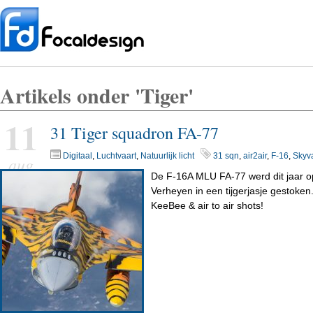
Artikels onder 'Tiger'
11
31 Tiger squadron FA-77
Digitaal
,
Luchtvaart
,
Natuurlijk licht
31 sqn
,
air2air
,
F-16
,
Skyv
aug
De F-16A MLU FA-77 werd dit jaar o
Verheyen in een tijgerjasje gestoken
KeeBee & air to air shots!