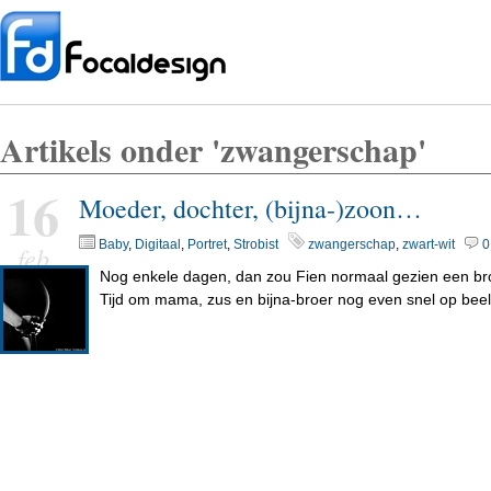
Artikels onder 'zwangerschap'
16
Moeder, dochter, (bijna-)zoon…
Baby
,
Digitaal
,
Portret
,
Strobist
zwangerschap
,
zwart-wit
0
feb
Nog enkele dagen, dan zou Fien normaal gezien een bro
Tijd om mama, zus en bijna-broer nog even snel op bee