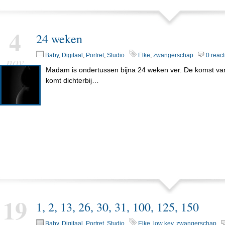
4
24 weken
Baby
,
Digitaal
,
Portret
,
Studio
Elke
,
zwangerschap
0 react
nov
Madam is ondertussen bijna 24 weken ver. De komst van
komt dichterbij…
19
1, 2, 13, 26, 30, 31, 100, 125, 150
Baby
,
Digitaal
,
Portret
,
Studio
Elke
,
low key
,
zwangerschap